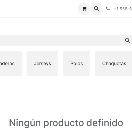
en vivo
Mailing Lists
Contáctenos
+1 555-
aderas
Jerseys
Polos
Chaquetas
Ningún producto definido