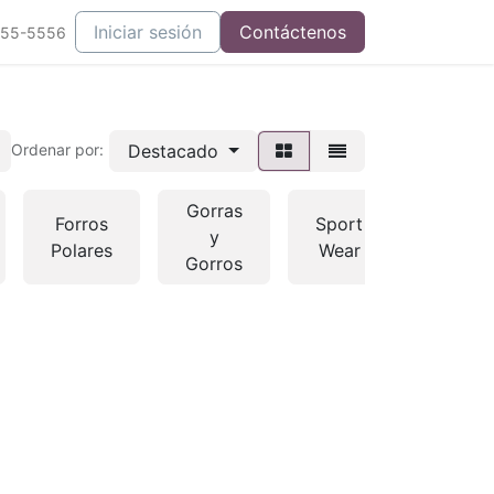
Iniciar sesión
Contáctenos
555-5556
Destacado
Ordenar por:
Gorras
Prenda
Forros
Sport
y
de
Polares
Wear
Gorros
Abrig